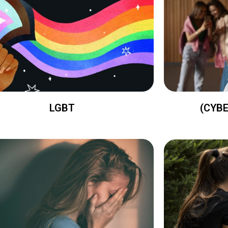
LGBT
(CYB